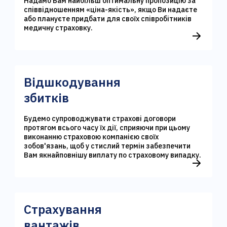
Надамо Вам найбільш оптимальну пропозицію за
співвідношенням «ціна-якість», якщо Ви надаєте
або плануєте придбати для своїх співробітників
медичну страховку.
Відшкодування
збитків
Будемо супроводжувати страхові договори
протягом всього часу їх дії, сприяючи при цьому
виконанню страховою компанією своїх
зобов'язань, щоб у стислий термін забезпечити
Вам якнайповнішу виплату по страховому випадку.
Страхування
вантажів