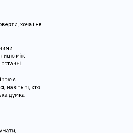
оверти, хоча і не
аними
зницю між
 останні.
ірою є
, навіть ті, хто
ька думка
думати,