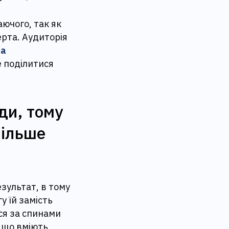
ючого, так як
ерта. Аудиторія
ла
е поділитися
ди, тому
Більше
.
зультат, в тому
у їй замість
ся за спинами
у що вміють