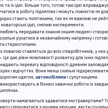
х та їх ідеї. Більше того, готові такі ідеї впровадж
учатися в роботу підлеглих і можуть повністю їм до
рідко стають політиками, так як їм важливі не рейт
 новаторські ідеї, сміливі експерименти.
 люблять передавати знання іншим людям і створю
 схильні рухатися в незвичайному напрямку і готові
та стереотипами.
з повагою ставляться до всіх співробітників, у них
. Це дає рівні можливості розвитку для їхніх підлег
надають перевагу відповідності древнім заповідям
оціях і відчуттях. Вони менш схильні підкреслюват
 дорогим одягом,
автомобілями
і супутницями.
використовують в бізнесі навички роботи із завда
циплінах.
троверти намагаються здаватися екстравертами? Т
ято спілкуватися з іншими людьми, вести соціаль