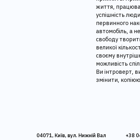
життя, працюват
успішність люди
первинного нако
автомобіль, а н
свободу творити
великої кількос
своєму внутрішн
можливість спіл
Ви інтроверт, в
змінити, копіюю
04071, Київ, вул. Нижній Вал
+38 0