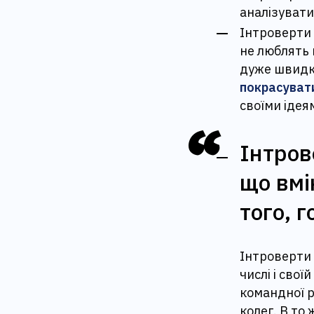
аналізувати
Інтроверти 
не люблять 
дуже швидк
покрасуват
своїми ідея
Інтров
що вмі
того, г
Інтроверти 
числі і свої
командної р
колег. В то