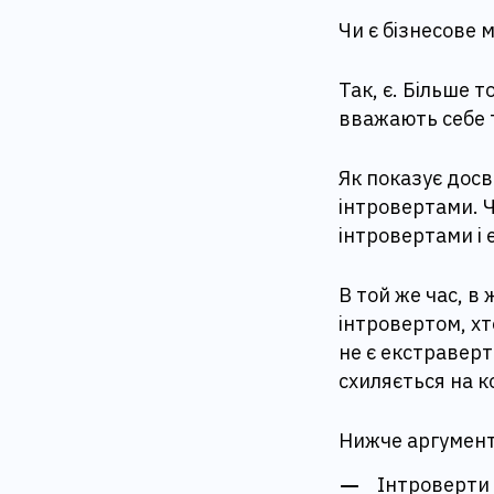
Чи є бізнесове 
Так, є. Більше т
вважають себе 
Як показує досв
інтровертами. 
інтровертами і 
В той же час, в 
інтровертом, хто
не є екстравер
схиляється на к
Нижче аргумент
Інтроверти 