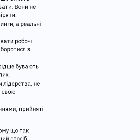
увати. Вони не
віряти.
инги, а реальні
вати робочі
 боротися з
 рідше бувають
лих.
 лідерства, не
и свою
ннями, прийняті
ому що так
ний спосіб