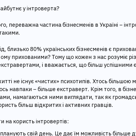
майбутнє у інтроверта?
ого, переважна частина бізнесменів в Україні – інтр
такими.
ід, близько 80% українських бізнесменів є прихов
Чому прихованими? Тому що кожен з нас розуміє рі
екстравертами, і вважається, що більш успішними є
житті не існує «чистих» психотипів. Хтось більшою м
сь навпаки – більше екстраверт. Крім того, в бізнесі
тами, намагаються ними виглядати, так як громадс
ористь більш відкритих і активних гравців.
и на користь інтровертів:
планують свій день. Це дає їм можливість більше 