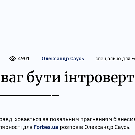
4901
Олександр Саусь
спеціально для
F
еваг бути інтровер
равді ховається за повальним прагненням бізнесм
лярності для
Forbes.ua
розповів Олександр Саусь.