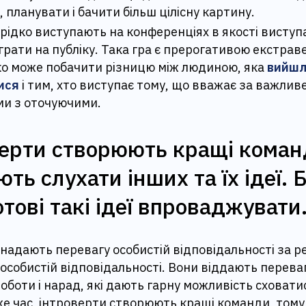
, планувати і бачити більш цілісну картину.
рідко виступають на конференціях в якості виступа
грати на публіку. Така гра є прерогативою екстрав
о може побачити різницю між людиною, яка
вийш
ися
і тим, хто виступає тому, що вважає за важлив
ми з оточуючими.
ерти створюють кращі коман
ють слухати інших та їх ідеї. 
отові такі ідеї впроваджувати
надають перевагу особистій відповідальності за ре
й особистій відповідальності. Вони віддають переваг
оботи і нарад, які дають гарну можливість сховати
 же час, інтроверти створюють кращі команди, том