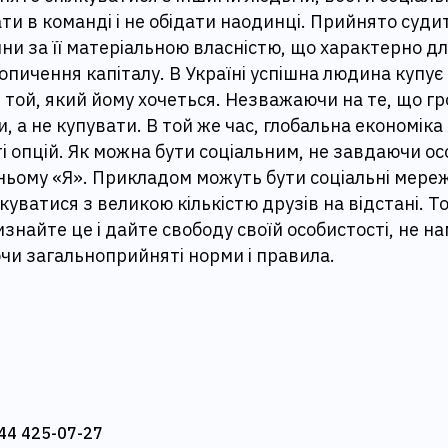
и в команді і не обідати наодинці. Прийнято суди
ни за її матеріальною власністю, що характерно дл
пичення капіталу. В Україні успішна людина купує
е той, який йому хочеться. Незважаючи на те, що г
, а не купувати. В той же час, глобальна економік
ті опцій. Як можна бути соціальним, не завдаючи ос
ьому «Я». Прикладом можуть бути соціальні мережі
куватися з великою кількістю друзів на відстані. Т
изнайте це і дайте свободу своїй особистості, не н
чи загальноприйняті норми і правила.
44 425-07-27