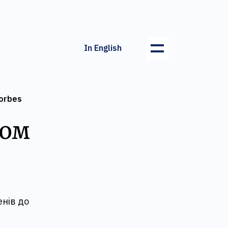
In English
orbes
том
енів до