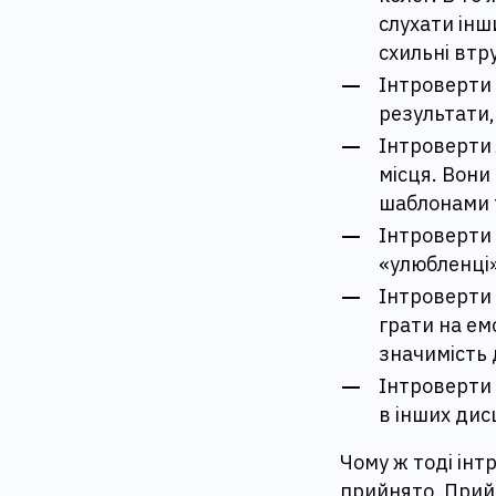
слухати інши
схильні втр
Інтроверти 
результати,
Інтроверти
місця. Вони
шаблонами 
Інтроверти 
«улюбленці»
Інтроверти 
грати на ем
значимість
Інтроверти 
в інших дис
Чому ж тоді ін
прийнято. Прийн