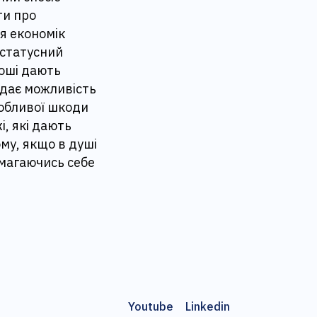
ти про
я економік
 статусний
роші дають
а дає можливість
обливої ​​шкоди
, які дають
ому, якщо в душі
амагаючись себе
Youtube
Linkedin