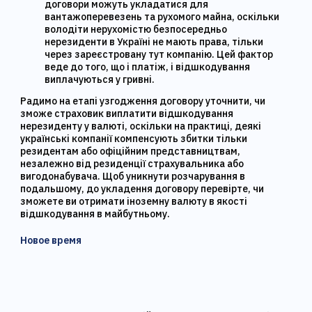
договори можуть укладатися для
вантажоперевезень та рухомого майна, оскільки
володіти нерухомістю безпосередньо
нерезиденти в Україні не мають права, тільки
через зареєстровану тут компанію. Цей фактор
веде до того, що і платіж, і відшкодування
виплачуються у гривні.
Радимо на етапі узгодження договору уточнити, чи
зможе страховик виплатити відшкодування
нерезиденту у валюті, оскільки на практиці, деякі
українські компанії компенсують збитки тільки
резидентам або офіційним представництвам,
незалежно від резиденції страхувальника або
вигодонабувача. Щоб уникнути розчарування в
подальшому, до укладення договору перевірте, чи
зможете ви отримати іноземну валюту в якості
відшкодування в майбутньому.
Новое время