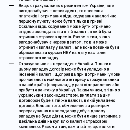
Якщо страхувальник є резидентом України, але
вигодонабувач – нерезидент, то внесення
платежів і отримання відшкодування аналогічно
першому пункту може бути тільки в гривні.
Оскільки відшкодування може бути отримано
згідно законодавства в тій валюті, в якій була
отримана страхова премія. Разом з тим, якщо
вигодонабувач є нерезидентом, то він може
отримати виплату у валюті, але вона повинна бути
обрахована за курсом НБУ на дату настання
страхового випадку.
Страхувальник – нерезидент України. Тільки в
цьому випадку договір може бути укладено в
іноземній валюті. Щоправда при дотриманні умови
про наявність майнового інтересу страхувальника
в нашій країні (наприклад, у разі відправлення або
прибуття вантажу в Україну). Таким чином, згідно з
українським законодавством, виплата за цим
договором буде в тій же валюті, в якій укладено
договір. Більше того, обмеження за розміром
перерахування в календарну добу в даному
випадку не буде діяти, може бути лише затримка в
декілька днів на купівлю валюти страховою
компанією. Разом з тим, пам'ятайте, що валютні