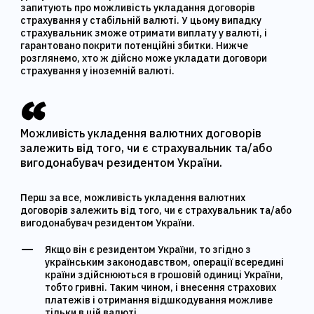
запитують про можливість укладання договорів
страхування у стабільній валюті. У цьому випадку
страхувальник зможе отримати виплату у валюті, і
гарантовано покрити потенційні збитки. Нижче
розглянемо, хто ж дійсно може укладати договори
страхування у іноземній валюті.
Можливість укладення валютних договорів
залежить від того, чи є страхувальник та/або
вигодонабувач резидентом України.
Перш за все, можливість укладення валютних
договорів залежить від того, чи є страхувальник та/або
вигодонабувач резидентом України.
Якщо він є резидентом України, то згідно з
українським законодавством, операції всередині
країни здійснюються в грошовій одиниці України,
тобто гривні. Таким чином, і внесення страхових
платежів і отримання відшкодування можливе
тільки в цій валюті.