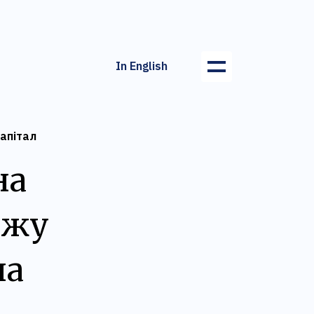
In English
апітал
на
ажу
на