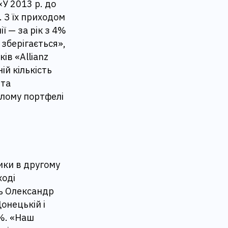
У 2013 р. до
 З їх приходом
ї — за рік з 4%
 зберігається»,
ів «Allianz
ій кількість
 та
алому портфелі
ики в другому
ході
ть Олександр
Донецькій і
0%. «Наш