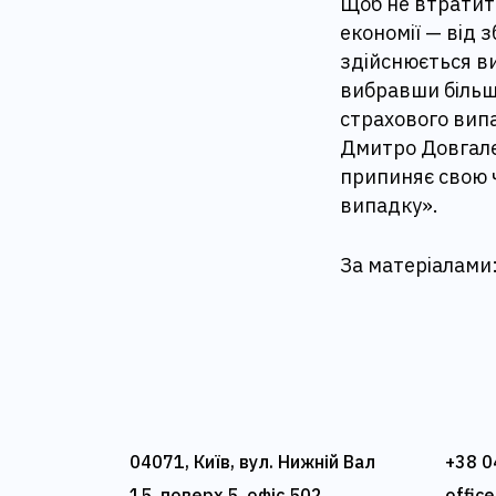
Щоб не втратити
економії — від 
здійснюється в
вибравши більш
страхового випа
Дмитро Довгаленк
припиняє свою ч
випадку».
За матеріалами
04071, Київ, вул. Нижній Вал
+38 0
15, поверх 5, офіс 502
offic