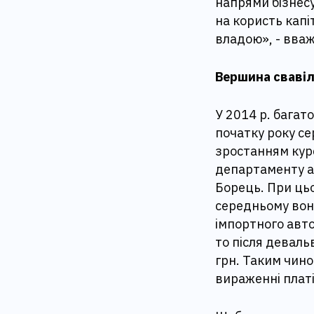
напрями бізнесу
на користь капі
владою», - вваж
Вершина сваві
У 2014 р. багат
початку року се
зростанням кур
департаменту а
Борець. При цьо
середньому вон
імпортного авто
то після деваль
грн. Таким чин
вираженні платі