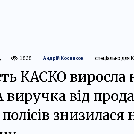
у
1838
Андрій Косенков
спеціально для
К
сть КАСКО виросла 
А виручка від прод
 полісів знизилася 