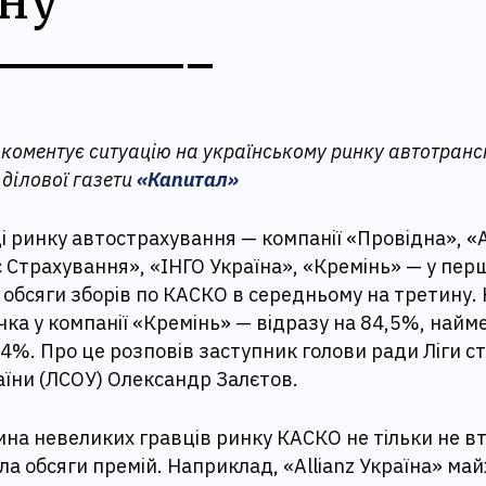
ну
 коментує ситуацію на українському ринку автотран
 ділової газети
«Капитал»
і ринку автострахування — компанії «Провідна», «А
 Страхування», «ІНГО Україна», «Кремінь» — у пер
 обсяги зборів по КАСКО в середньому на третину.
ка у компанії «Кремінь» — відразу на 84,5%, найм
,4%. Про це розповів заступник голови ради Ліги с
аїни (ЛСОУ) Олександр Залєтов.
на невеликих гравців ринку КАСКО не тільки не вт
ла обсяги премій. Наприклад, «Allianz Україна» ма