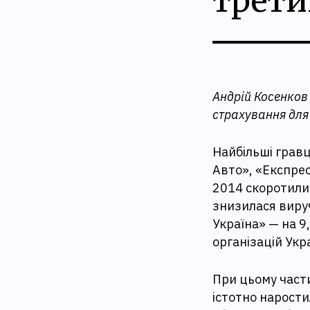
трети
Андрій Косенков
страхування для
Найбільші гравц
Авто», «Експрес
2014 скоротили
знизилася вируч
Україна» — на 9
організацій Укр
При цьому части
істотно нарости