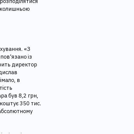
ерозподілятися
і колишньою
ахування. «З
пов'язано із
рить директор
адислав
імало, в
тість
ра був 8,2 грн,
 коштує 350 тис.
 абсолютному