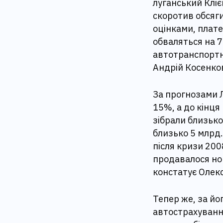
луганський Кліє
скоротив обсяг
оцінками, плате
обваляться на 
автотранспортн
Андрій Косенко
За прогнозами Л
15%, а до кінця
зібрали близько
близько 5 млрд.
після кризи 2008
продавалося нов
констатує Олек
Тепер же, за йо
автострахуванн