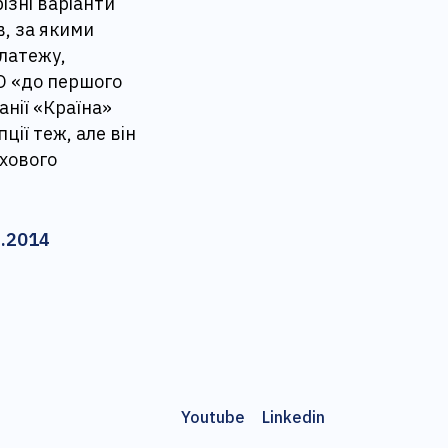
ізні варіанти
в, за якими
латежу,
О «до першого
нії «Країна»
ції теж, але він
ахового
6.2014
Youtube
Linkedin