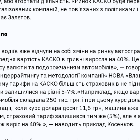
, або згортати діяльність. «Ринок КАСКО буде пер
талізованих компаній, не пов'язаних з політиками 
ає Залєтов.
лля
о водіїв вже відчули на собі зміни на ринку автостр
редня вартість КАСКО в гривні виросла на 40%. Це 
су валюти та подорожчанням автомобілів», — гово
ндеррайтингу та методології компанії« НОВА »Вл
му тарифи на КАСКО більшість страховиків не підн
и залишилися на рівні 5-7%.«Наприклад, якщо вар
мобіля складала 250 тис. грн. і при цьому курс дола
вації, коли курс долара досяг 11,5 грн, машина вже
ом, страховий тариф залишився тим же (5%), але в
ж виріс на 40% », — наводить приклад Косенков.