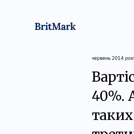
червень 2014 рок
Варті
40%. 
таких