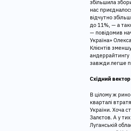
збільшила збори
нас приєдналося
відчутно збільш
до 11%, — а так
— повідомив нач
Україна» Олекса
Клієнтів зменшу
андеррайтингу 
завжди легше п
Східний вектор
В цілому ж рино
кварталі втратя
України. Хоча с
Залєтов. А у тих
Луганській обла