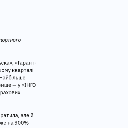
спортного
ска», «Гарант-
шому кварталі
 Найбільше
енше — у «ІНГО
трахових
ратила, але й
йже на 300%