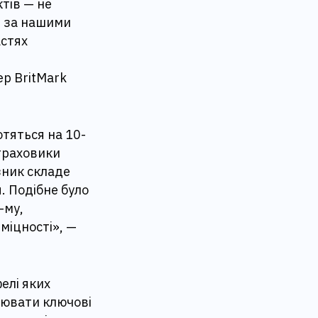
тів — не
, за нашими
астях
р BritMark
тяться на 10-
страховики
зник складе
. Подібне було
-му,
міцності», —
елі яких
нювати ключові