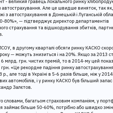
нт - великий гравець локального ринку хлібопродук
и автострахування. Але це швидше виняток, так як
жі з автострахування в Донецькій і Луганській обл
70-80%», — підтверджує директор департаментів
ого страхування та відшкодування збитків, партне
в.
СОУ, в другому кварталі обсяги ринку КАСКО скоро
 року — можуть знизиться і на 20%. Якщо за 2013 
 6 млрд. грн. чистих премій, то в 2014-му цей пока
 грн. «Це рекордне падіння ринку автострахування
 р., але тоді в Україні в 5-6 разів більше, ніж у 2014
их автомобілів, і у ринку КАСКО був більший запас 
сандр Залєтов.
го словами, багатьом страховим компаніям, у портф
я займає більше 50-60%, потрібно або швидко змі