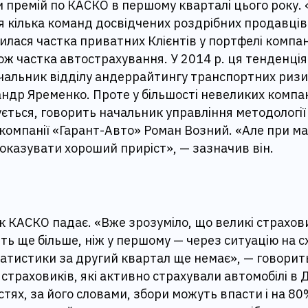
 премій по КАСКО в першому кварталі цього року. «
 кілька команд досвідчених роздрібних продавців.
илася частка приватних Клієнтів у портфелі компані
ож частка автострахування. У 2014 р. ця тенденція
альник відділу андеррайтингу транспортних ризик
ндр Яременко. Проте у більшості невеликих компан
ється, говорить начальник управління методології
компанії «Гарант-Авто» Роман Возний. «Але при м
оказувати хороший приріст», — зазначив він.
к КАСКО падає. «Вже зрозуміло, що великі страхов
ть ще більше, ніж у першому — через ситуацію на с
татистики за другий квартал ще немає», — говори
 страховиків, які активно страхували автомобілі в 
стях, за його словами, збори можуть впасти і на 8