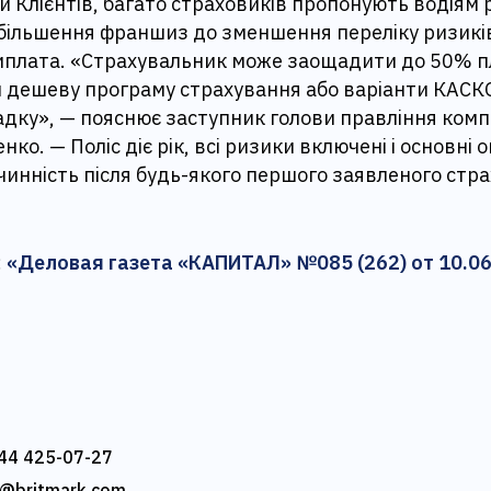
 Клієнтів, багато страховиків пропонують водіям р
збільшення франшиз до зменшення переліку ризикі
иплата. «Страхувальник може заощадити до 50% п
 дешеву програму страхування або варіанти КАСК
дку», — пояснює заступник голови правління компа
о. — Поліс діє рік, всі ризики включені і основні оп
инність після будь-якого першого заявленого стр
:
«Деловая газета «КАПИТАЛ» №085 (262) от 10.0
44 425-07-27
e@britmark.com