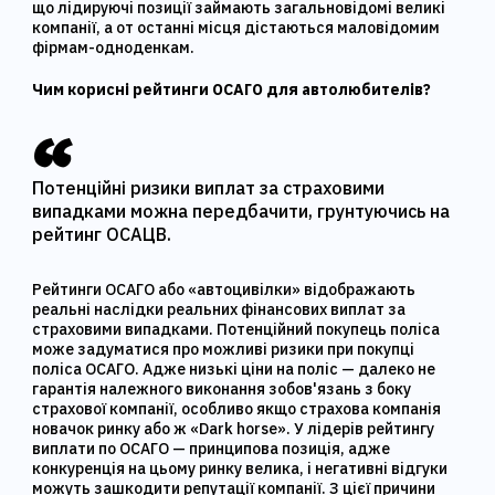
що лідируючі позиції займають загальновідомі великі
компанії, а от останні місця дістаються маловідомим
фірмам-одноденкам.
Чим корисні рейтинги ОСАГО для автолюбителів?
Потенційні ризики виплат за страховими
випадками можна передбачити, грунтуючись на
рейтинг ОСАЦВ.
Рейтинги ОСАГО або «автоцивілки» відображають
реальні наслідки реальних фінансових виплат за
страховими випадками. Потенційний покупець поліса
може задуматися про можливі ризики при покупці
поліса ОСАГО. Адже низькі ціни на поліс — далеко не
гарантія належного виконання зобов'язань з боку
страхової компанії, особливо якщо страхова компанія
новачок ринку або ж «Dark horse». У лідерів рейтингу
виплати по ОСАГО — принципова позиція, адже
конкуренція на цьому ринку велика, і негативні відгуки
можуть зашкодити репутації компанії. З цієї причини