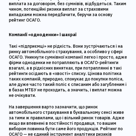
виплата за договором, без сумнівів, відбудеться. Таким
чином, потенційні ризики виплат за страховими
випадками можна передбачити, беручи за основу
рейтинг ОСАГО.
Компанії «одноденки» і шахраї
Такі «підприємці» не рідкість. Вони зустрічаються і на
ринку автомобільного страхування, а особливо у сфері
ОСАГО. Уникнути сумнівної компанії легко і просто, адже
фірми одноденки не потрапляють в ОСАГО-рейтинги
взагалі, а в рідкісних винятках, при потраплянні в такі
рейтинги осідають в «хвості» списку. Цінова політика
таких компаній, природно, спонукає до покупки поліса,
але дуже часто такий поліс є списаним або загубленим і
в базах МТБУ не проходить, а значить, і виплат можна
не очікувати.
На завершення варто зазначити, що ринок
автомобільного страхування в буквальному сенсі живе
за тими ж правилами, що і вільний ринок товарів. Адже
якщо ви впевнені в постійності продавця, то вашим
вибором повинна бути саме його продукція. Рейтинг по
ОСАГО — не єдиний інструмент аналітики ризиків