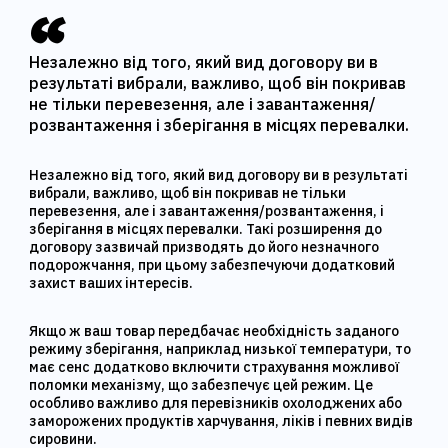
Незалежно від того, який вид договору ви в
результаті вибрали, важливо, щоб він покривав
не тільки перевезення, але і завантаження/
розвантаження і зберігання в місцях перевалки.
Незалежно від того, який вид договору ви в результаті
вибрали, важливо, щоб він покривав не тільки
перевезення, але і завантаження/розвантаження, і
зберігання в місцях перевалки. Такі розширення до
договору зазвичай призводять до його незначного
подорожчання, при цьому забезпечуючи додатковий
захист ваших інтересів.
Якщо ж ваш товар передбачає необхідність заданого
режиму зберігання, наприклад низької температури, то
має сенс додатково включити страхування можливої ​​
поломки механізму, що забезпечує цей режим. Це
особливо важливо для перевізників охолоджених або
заморожених продуктів харчування, ліків і певних видів
сировини.