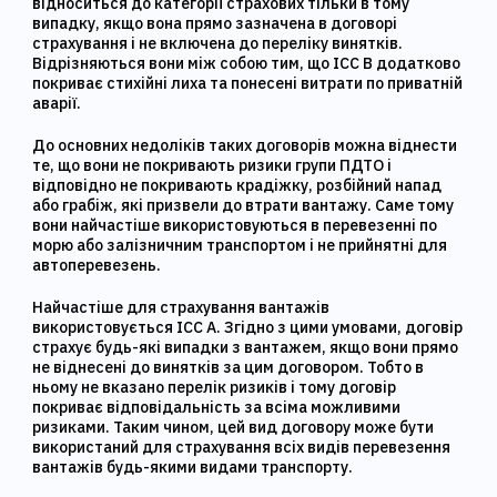
відноситься до категорії страхових тільки в тому
випадку, якщо вона прямо зазначена в договорі
страхування і не включена до переліку винятків.
Відрізняються вони між собою тим, що ICC B додатково
покриває стихійні лиха та понесені витрати по приватній
аварії.
До основних недоліків таких договорів можна віднести
те, що вони не покривають ризики групи ПДТО і
відповідно не покривають крадіжку, розбійний напад
або грабіж, які призвели до втрати вантажу. Саме тому
вони найчастіше використовуються в перевезенні по
морю або залізничним транспортом і не прийнятні для
автоперевезень.
Найчастіше для страхування вантажів
використовується ICC A. Згідно з цими умовами, договір
страхує будь-які випадки з вантажем, якщо вони прямо
не віднесені до винятків за цим договором. Тобто в
ньому не вказано перелік ризиків і тому договір
покриває відповідальність за всіма можливими
ризиками. Таким чином, цей вид договору може бути
використаний для страхування всіх видів перевезення
вантажів будь-якими видами транспорту.