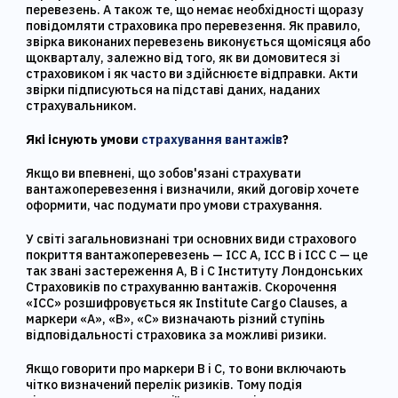
перевезень. А також те, що немає необхідності щоразу
повідомляти страховика про перевезення. Як правило,
звірка виконаних перевезень виконується щомісяця або
щокварталу, залежно від того, як ви домовитеся зі
страховиком і як часто ви здійснюєте відправки. Акти
звірки підписуються на підставі даних, наданих
страхувальником.
Які існують умови
страхування вантажів
?
Якщо ви впевнені, що зобов'язані страхувати
вантажоперевезення і визначили, який договір хочете
оформити, час подумати про умови страхування.
У світі загальновизнані три основних види страхового
покриття вантажоперевезень — ICC A, ICC B і ICC C — це
так звані застереження А, В і С Інституту Лондонських
Страховиків по страхуванню вантажів. Скорочення
«ICC» розшифровується як Institute Cargo Clauses, а
маркери «A», «B», «C» визначають різний ступінь
відповідальності страховика за можливі ризики.
Якщо говорити про маркери В і С, то вони включають
чітко визначений перелік ризиків. Тому подія