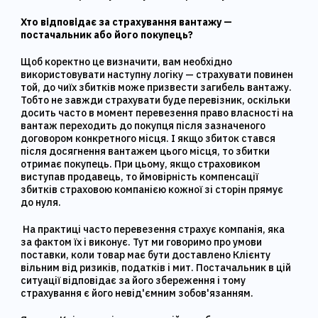
Хто відповідає за страхування вантажу —
постачальник або його покупець?
Щоб коректно це визначити, вам необхідно
використовувати наступну логіку — страхувати повинен
той, до чиїх збитків може призвести загибель вантажу.
Тобто не завжди страхувати буде перевізник, оскільки
досить часто в момент перевезення право власності на
вантаж переходить до покупця після зазначеного
договором конкретного місця. І якщо збиток стався
після досягнення вантажем цього місця, то збитки
отримає покупець. При цьому, якщо страховиком
виступав продавець, то ймовірність компенсації
збитків страховою компанією кожної зі сторін прямує
до нуля.
На практиці часто перевезення страхує компанія, яка
за фактом їх і виконує. Тут ми говоримо про умови
поставки, коли товар має бути доставлено Клієнту
вільним від ризиків, податків і мит. Постачальник в цій
ситуації відповідає за його збереження і тому
страхування є його невід'ємним зобов'язанням.