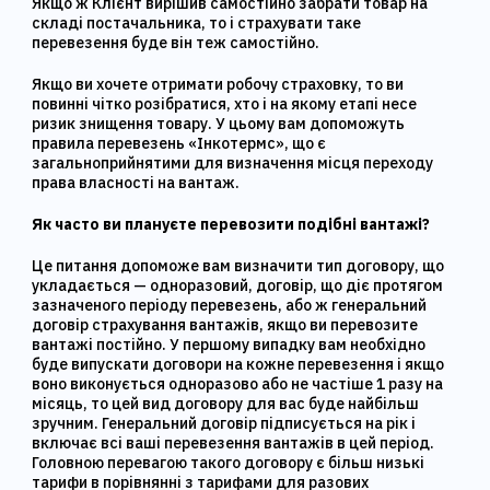
Якщо ж Клієнт вирішив самостійно забрати товар на
складі постачальника, то і страхувати таке
перевезення буде він теж самостійно.
Якщо ви хочете отримати робочу страховку, то ви
повинні чітко розібратися, хто і на якому етапі несе
ризик знищення товару. У цьому вам допоможуть
правила перевезень «Інкотермс», що є
загальноприйнятими для визначення місця переходу
права власності на вантаж.
Як часто ви плануєте перевозити подібні вантажі?
Це питання допоможе вам визначити тип договору, що
укладається — одноразовий, договір, що діє протягом
зазначеного періоду перевезень, або ж генеральний
договір страхування вантажів, якщо ви перевозите
вантажі постійно. У першому випадку вам необхідно
буде випускати договори на кожне перевезення і якщо
воно виконується одноразово або не частіше 1 разу на
місяць, то цей вид договору для вас буде найбільш
зручним. Генеральний договір підписується на рік і
включає всі ваші перевезення вантажів в цей період.
Головною перевагою такого договору є більш низькі
тарифи в порівнянні з тарифами для разових