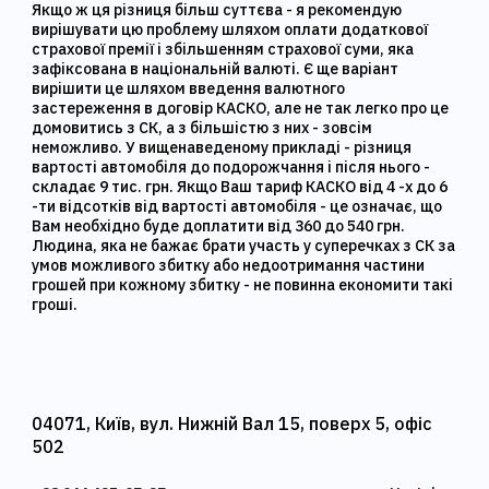
Якщо ж ця різниця більш суттєва - я рекомендую
вирішувати цю проблему шляхом оплати додаткової
страхової премії і збільшенням страхової суми, яка
зафіксована в національній валюті. Є ще варіант
вирішити це шляхом введення валютного
застереження в договір КАСКО, але не так легко про це
домовитись з СК, а з більшістю з них - зовсім
неможливо. У вищенаведеному прикладі - різниця
вартості автомобіля до подорожчання і після нього -
складає 9 тис. грн. Якщо Ваш тариф КАСКО від 4 -х до 6
-ти відсотків від вартості автомобіля - це означає, що
Вам необхідно буде доплатити від 360 до 540 грн.
Людина, яка не бажає брати участь у суперечках з СК за
умов можливого збитку або недоотримання частини
грошей при кожному збитку - не повинна економити такі
гроші.
04071, Київ, вул. Нижній Вал 15, поверх 5, офіс
502