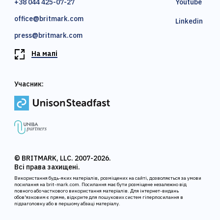
+38 044 425-07-27
Youtube
office@britmark.com
Linkedin
press@britmark.com
На мапі
Учасник:
© BRITMARK, LLC. 2007-2026.
Всі права захищені.
Використання будь-яких матеріалів, розміщених на сайті, дозволяється за умови
посилання на brit-mark.com. Посилання має бути розміщене незалежно від
повного або часткового використання матеріалів. Для інтернет-видань
обов'язковим є пряме, відкрите для пошукових систем гіперпосилання в
підзаголовку або в першому абзаці матеріалу.