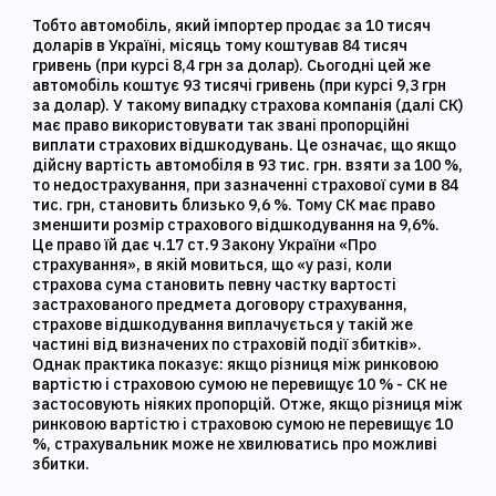
Тобто автомобіль, який імпортер продає за 10 тисяч
доларів в Україні, місяць тому коштував 84 тисяч
гривень (при курсі 8,4 грн за долар). Сьогодні цей же
автомобіль коштує 93 тисячі гривень (при курсі 9,3 грн
за долар). У такому випадку страхова компанія (далі СК)
має право використовувати так звані пропорційні
виплати страхових відшкодувань. Це означає, що якщо
дійсну вартість автомобіля в 93 тис. грн. взяти за 100 %,
то недострахування, при зазначенні страхової суми в 84
тис. грн, становить близько 9,6 %. Тому СК має право
зменшити розмір страхового відшкодування на 9,6%.
Це право їй дає ч.17 ст.9 Закону України «Про
страхування», в якій мовиться, що «у разі, коли
страхова сума становить певну частку вартості
застрахованого предмета договору страхування,
страхове відшкодування виплачується у такій же
частині від визначених по страховій події збитків».
Однак практика показує: якщо різниця між ринковою
вартістю і страховою сумою не перевищує 10 % - СК не
застосовують ніяких пропорцій. Отже, якщо різниця між
ринковою вартістю і страховою сумою не перевищує 10
%, страхувальник може не хвилюватись про можливі
збитки.