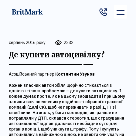
серпень 2016 року
2232
Де купити автоцивілку?
Асоційований партнер
Костянтин Узунов
Кожен власник автомобіля щорічно стикається з
однією і тією ж проблемою – де купити автоцивілку. І
кожен думає про те, як на цьому заощадити і при цьому
залишитися впевненим у надійності обраної страхової
компанії (далі СК), щоб не переживати в разі ДТП зі
своєї вини. На жаль, у багатьох водіїв, які раніше не
потрапляли у ДТП, склався стереотип, що страхування
автоцивільної відповідальності необхідне суто для
органів поліції, щоб уникнути штрафу. Тому і купують
автоцивілку з найнижчою ціною, не звертаючи увагу на