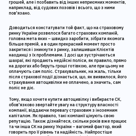
грошей, але і позбавить від інших неприємних моментів,
наприклад, від судових позовів і всього, що з ними
пов'язано.
Доводиться констатувати той факт, що на страховому
ринку України розвелося багато страхових компаній,
головна мета яких – швидко заробити, зібрати якомога
більше премій, а в один прекрасний момент просто
закритися і зникнути з ринку, залишивши Клієнтів
наодинці з їх проблемами. І досі ще зустрічаються
шахраї, які продають недійсні поліси, як правило, прямо
на дорогах або беруть гроші готівкою, але при цьому не
оплачують сам поліс. Страхувальник, на жаль, тільки
після страхової події дізнається, що, як виявилося, його
страхування автоцивілки не оплачено, а значить, сам
поліс не діє.
Тому, якщо хочете купити автоцивілку і вибираєте СК,
обов'язково звертайте увагу на структуру власності
компанії, віддаючи перевагу страховим з іноземним
капіталом. Як правило, такі компанії цінують свою
репутацію. Також дізнайтеся, скільки років вже працює
та чи інша СК на ринку України – вагомий фактор, який
говорить про її рівень та надійність. Найпростіше