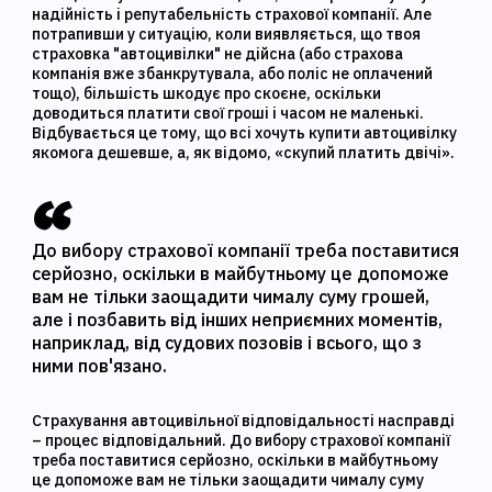
надійність і репутабельність страхової компанії. Але
потрапивши у ситуацію, коли виявляється, що твоя
страховка "автоцивілки" не дійсна (або страхова
компанія вже збанкрутувала, або поліс не оплачений
тощо), більшість шкодує про скоєне, оскільки
доводиться платити свої гроші і часом не маленькі.
Відбувається це тому, що всі хочуть купити автоцивілку
якомога дешевше, а, як відомо, «скупий платить двічі».
До вибору страхової компанії треба поставитися
серйозно, оскільки в майбутньому це допоможе
вам не тільки заощадити чималу суму грошей,
але і позбавить від інших неприємних моментів,
наприклад, від судових позовів і всього, що з
ними пов'язано.
Страхування автоцивільної відповідальності насправді
– процес відповідальний. До вибору страхової компанії
треба поставитися серйозно, оскільки в майбутньому
це допоможе вам не тільки заощадити чималу суму