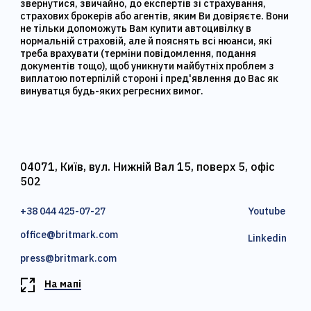
звернутися, звичайно, до експертів зі страхування,
страхових брокерів або агентів, яким Ви довіряєте. Вони
не тільки допоможуть Вам купити автоцивілку в
нормальній страховій, але й пояснять всі нюанси, які
треба врахувати (терміни повідомлення, подання
документів тощо), щоб уникнути майбутніх проблем з
виплатою потерпілій стороні і пред'явлення до Вас як
винуватця будь-яких регресних вимог.
04071, Київ, вул. Нижній Вал 15, поверх 5, офіс
502
+38 044 425-07-27
Youtube
office@britmark.com
Linkedin
press@britmark.com
На мапі