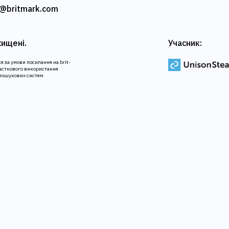
@britmark.com
хищені.
Учасник:
я за умови посилання на brit-
часткового використання
 пошукових систем