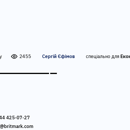
у
2455
Сергій Єфімов
спеціально для
Екон
44 425-07-27
e@britmark.com