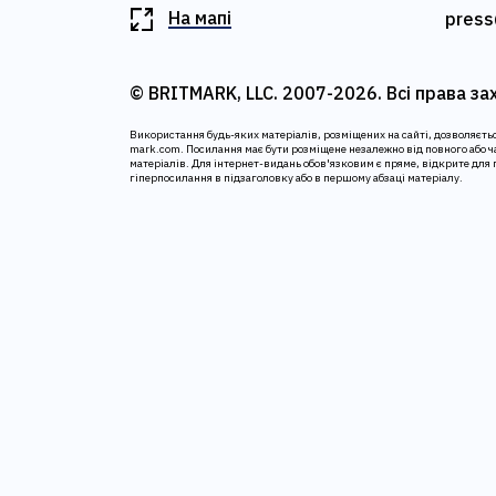
На мапі
press
© BRITMARK, LLC. 2007-2026. Всі права за
Використання будь-яких матеріалів, розміщених на сайті, дозволяєтьс
mark.com. Посилання має бути розміщене незалежно від повного або 
матеріалів. Для інтернет-видань обов'язковим є пряме, відкрите для
гіперпосилання в підзаголовку або в першому абзаці матеріалу.