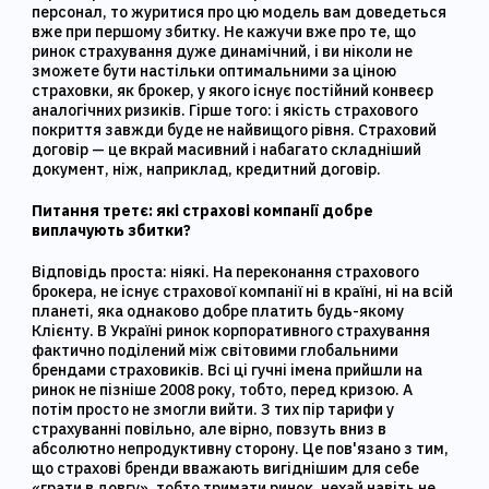
персонал, то журитися про цю модель вам доведеться
вже при першому збитку. Не кажучи вже про те, що
ринок страхування дуже динамічний, і ви ніколи не
зможете бути настільки оптимальними за ціною
страховки, як брокер, у якого існує постійний конвеєр
аналогічних ризиків. Гірше того: і якість страхового
покриття завжди буде не найвищого рівня. Страховий
договір — це вкрай масивний і набагато складніший
документ, ніж, наприклад, кредитний договір.
Питання третє: які страхові компанії добре
виплачують збитки?
Відповідь проста: ніякі. На переконання страхового
брокера, не існує страхової компанії ні в країні, ні на всій
планеті, яка однаково добре платить будь-якому
Клієнту. В Україні ринок корпоративного страхування
фактично поділений між світовими глобальними
брендами страховиків. Всі ці гучні імена прийшли на
ринок не пізніше 2008 року, тобто, перед кризою. А
потім просто не змогли вийти. З тих пір тарифи у
страхуванні повільно, але вірно, повзуть вниз в
абсолютно непродуктивну сторону. Це пов'язано з тим,
що страхові бренди вважають вигіднішим для себе
«грати в довгу», тобто тримати ринок, нехай навіть не