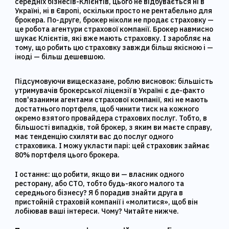
середніх бізнесів-Клієнтів, цього не відбувається ні в
Україні, ні в Європі, оскільки просто не рентабельно для
брокера. По-друге, брокер ніколи не продає страховку —
це робота агентури страхової компанії. Брокер навмисно
шукає Клієнтів, які вже мають страховку. І заробляє на
тому, що робить цю страховку завжди більш якісною і —
іноді — більш дешевшою.
Підсумовуючи вищесказане, роблю висновок: більшість
утримувачів брокерської ліцензії в Україні є де-факто
пов'язаними агентами страхової компанії, які не мають
достатнього портфеля, щоб чинити тиск на кожного
окремо взятого провайдера страхових послуг. Тобто, в
більшості випадків, той брокер, з яким ви маєте справу,
має тенденцію схиляти вас до послуг одного
страховика. І можу укласти парі: цей страховик займає
80% портфеля цього брокера.
І останнє: що робити, якщо ви — власник одного
ресторану, або СТО, тобто будь-якого малого та
середнього бізнесу? Я б порадив знайти друга в
пристойній страховій компанії і «молитися», щоб він
лобіював ваші інтереси. Чому? Читайте нижче.