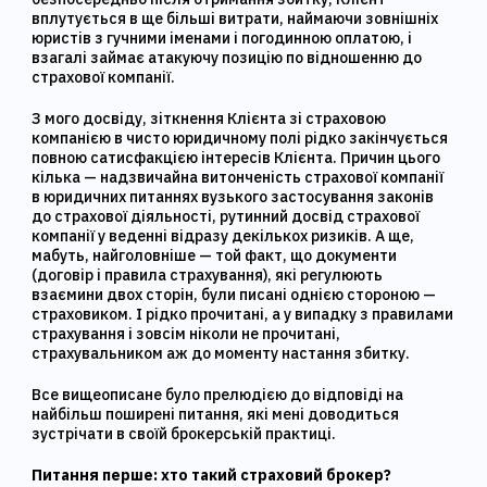
вплутується в ще більші витрати, наймаючи зовнішніх
юристів з гучними іменами і погодинною оплатою, і
взагалі займає атакуючу позицію по відношенню до
страхової компанії.
З мого досвіду, зіткнення Клієнта зі страховою
компанією в чисто юридичному полі рідко закінчується
повною сатисфакцією інтересів Клієнта. Причин цього
кілька — надзвичайна витонченість страхової компанії
в юридичних питаннях вузького застосування законів
до страхової діяльності, рутинний досвід страхової
компанії у веденні відразу декількох ризиків. А ще,
мабуть, найголовніше — той факт, що документи
(договір і правила страхування), які регулюють
взаємини двох сторін, були писані однією стороною —
страховиком. І рідко прочитані, а у випадку з правилами
страхування і зовсім ніколи не прочитані,
страхувальником аж до моменту настання збитку.
Все вищеописане було прелюдією до відповіді на
найбільш поширені питання, які мені доводиться
зустрічати в своїй брокерській практиці.
Питання перше: хто такий страховий брокер?