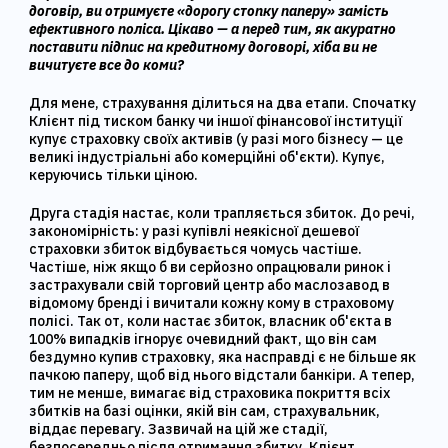
договір, ви отримуєте «дорогу стопку паперу» замість
ефективного поліса. Цікаво — а перед тим, як акуратно
поставити підпис на кредитному договорі, хіба ви не
вичитуєте все до коми?
Для мене, страхування ділиться на два етапи. Спочатку
Клієнт під тиском банку чи іншої фінансової інституції
купує страховку своїх активів (у разі мого бізнесу — це
великі індустріальні або комерційні об'єкти). Купує,
керуючись тільки ціною.
Друга стадія настає, коли трапляється збиток. До речі,
закономірність: у разі купівлі неякісної дешевої
страховки збиток відбувається чомусь частіше.
Частіше, ніж якщо б ви серйозно опрацювали ринок і
застрахували свій торговий центр або маслозавод в
відомому бренді і вичитали кожну кому в страховому
полісі. Так от, коли настає збиток, власник об'єкта в
100% випадків ігнорує очевидний факт, що він сам
бездумно купив страховку, яка насправді є не більше як
пачкою паперу, щоб від нього відстали банкіри. А тепер,
тим не менше, вимагає від страховика покриття всіх
збитків на базі оцінки, якій він сам, страхувальник,
віддає перевагу. Зазвичай на цій же стадії,
безпосередньо після отримання збитку, Клієнт