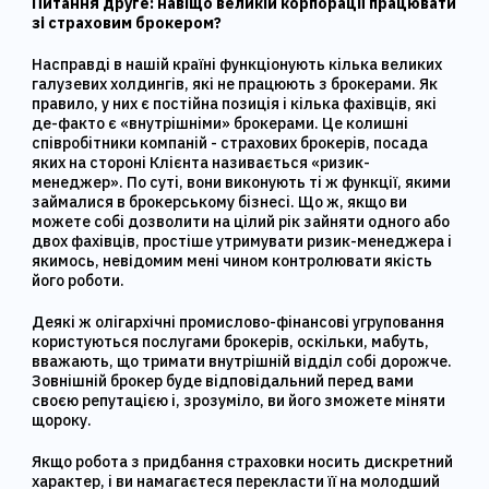
Питання друге: навіщо великій корпорації працювати
зі страховим брокером?
Насправді в нашій країні функціонують кілька великих
галузевих холдингів, які не працюють з брокерами. Як
правило, у них є постійна позиція і кілька фахівців, які
де-факто є «внутрішніми» брокерами. Це колишні
співробітники компаній - страхових брокерів, посада
яких на стороні Клієнта називається «ризик-
менеджер». По суті, вони виконують ті ж функції, якими
займалися в брокерському бізнесі. Що ж, якщо ви
можете собі дозволити на цілий рік зайняти одного або
двох фахівців, простіше утримувати ризик-менеджера і
якимось, невідомим мені чином контролювати якість
його роботи.
Деякі ж олігархічні промислово-фінансові угруповання
користуються послугами брокерів, оскільки, мабуть,
вважають, що тримати внутрішній відділ собі дорожче.
Зовнішній брокер буде відповідальний перед вами
своєю репутацією і, зрозуміло, ви його зможете міняти
щороку.
Якщо робота з придбання страховки носить дискретний
характер, і ви намагаєтеся перекласти її на молодший