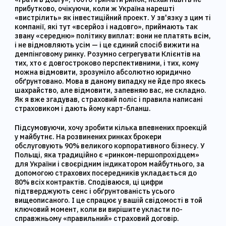
прибутково, очікуючи, коли ж Україна нарешті
«вистрілить» як інвестиційний проект. У зв'язку з цим ті
компанії, які тут «всерйоз і надовго», приймають так
звану «середню» політику виплат: вони не платять всім,
і не відмовляють усім — і це єдиний спосіб вижити на
демпінговому ринку. Розумно сегрегувати Клієнтів на
тих, хто є довгостроково перспективними, і тих, кому
можна відмовити, зрозуміло абсолютно юридично
обґрунтовано. Мова в даному випадку не йде про якесь
шахрайство, але відмовити, запевняю вас, не складно.
Як я вже згадував, страховий поліс і правила написані
страховиком і дають йому карт-бланш.
Підсумовуючи, хочу зробити кілька впевнених проекцій
у майбутнє. На розвинених ринках брокери
обслуговують 90% великого корпоративного бізнесу. У
Польщі, яка традиційно є «ринком-першопрохідцем»
для України і своєрідним індикатором майбутнього, за
допомогою страхових посередників укладається до
80% всіх контрактів. Сподіваюся, ці цифри
підтверджують сенс і обґрунтованість усього
вищеописаного. І це спрацює у вашій свідомості в той
ключовий момент, коли ви вирішите укласти по-
справжньому «правильний» страховий договір.