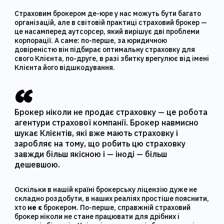
Страховим брокером де-юре у нас можуть бути багато
організацій, але в світовій практиці страховий брокер —
це насамперед аутсорсер, який вирішує дві проблеми
корпорації. А саме: по-перше, за юридичною
довіреністю він підбирає оптимальну страховку для
свого Клієнта, по-друге, в разі збитку врегулює від імені
Клієнта його відшкодування.
Брокер ніколи не продає страховку — це робота
агентури страхової компанії. Брокер навмисно
шукає Клієнтів, які вже мають страховку і
заробляє на тому, що робить цю страховку
завжди більш якісною і — іноді — більш
дешевшою.
Оскільки в нашій країні брокерську ліцензію дуже не
складно роздобути, в наших реаліях простіше пояснити,
хто
не є
брокером. По-перше, справжній страховий
брокер ніколи не стане працювати для дрібних і