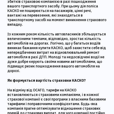
збитків страховою компанією в разі пошкодження
вашого транспортного засобу. При цьому дія поліса
КАСКО не поширюється на пасажирів, цінні речі,
вантажі на перевезення, які знаходяться в
транспортному засобі на момент виникнення страхового
випадку.
Із кожним роком кількість автовласників збільшується
величезними темпами, відповідно, зростає кількість
автомобілів на дорогах. Логічно, що у багатьох водіїв
виникає бажання купити КАСКО, щоб захистити себе від
непередбачених витрат на відновлювальний ремонт
автомобіля в разі ДТП. Молоді та недосвідчені водії не
дуже добре керують своїми новими автомобілями, що
підвищує ризик пошкодження вашого автомобіля на
дорозі.
Як формується вартість страховки КАСКО?
На відміну від ОСАГО, тарифи на КАСКО
встановлюються страховими компаніями, і в кожної
страхової компанії є свої програми з власними базовими
тарифами і поправочними коефіцієнтами. Будь-яка
компанія прагне оптимізувати відношення страхових
премій до страхових виплат, для чого компанії постійно