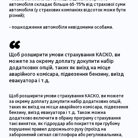
автомобіля складає більше 65-75% від страхової суми
автомобіля (у страхових компаніях відсоток може бути
різний);
- пошкодження автомобіля невідомими особами.
Щоб розширити умови страхування КАСКО, ви
можете за окрему доплату докупити набір
додаткових опцій, таких як виїзд на місце
аварійного комісара, підвезення бензину, виїзд
евакуатора і т.д.
Щоб розширити умови страхування КАСКО, ви можете
за окрему доплату докупити набір додаткових опцій,
таких як виїзд на місце аварійного комісара, підвезення
бензину, виїзд евакуатора і т.д. Також можна
додатково включити в обрану програму страхування
такі винятки, як гідроудар або покриття при грубому
порушенні правил дорожнього руху (проїзд на
заборонений сигнал світлофора або регулювальника,