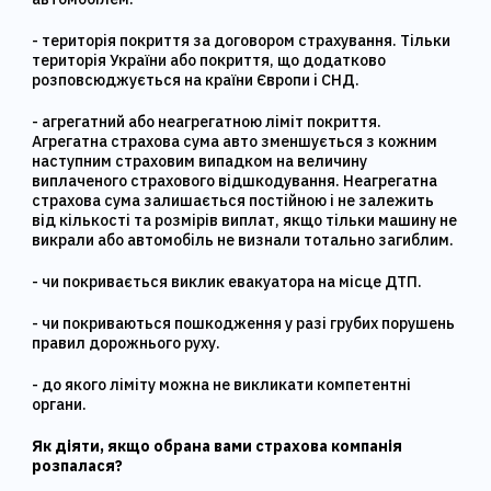
- територія покриття за договором страхування. Тільки
територія України або покриття, що додатково
розповсюджується на країни Європи і СНД.
- агрегатний або неагрегатною ліміт покриття.
Агрегатна страхова сума авто зменшується з кожним
наступним страховим випадком на величину
виплаченого страхового відшкодування. Неагрегатна
страхова сума залишається постійною і не залежить
від кількості та розмірів виплат, якщо тільки машину не
викрали або автомобіль не визнали тотально загиблим.
- чи покривається виклик евакуатора на місце ДТП.
- чи покриваються пошкодження у разі грубих порушень
правил дорожнього руху.
- до якого ліміту можна не викликати компетентні
органи.
Як діяти, якщо обрана вами страхова компанія
розпалася?