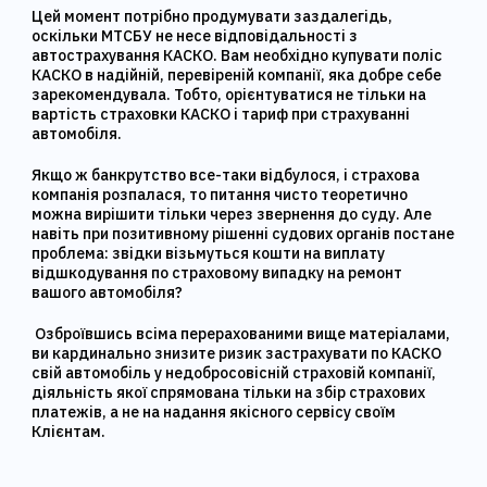
Цей момент потрібно продумувати заздалегідь,
оскільки МТСБУ не несе відповідальності з
автострахування КАСКО. Вам необхідно купувати поліс
КАСКО в надійній, перевіреній компанії, яка добре себе
зарекомендувала. Тобто, орієнтуватися не тільки на
вартість страховки КАСКО і тариф при страхуванні
автомобіля.
Якщо ж банкрутство все-таки відбулося, і страхова
компанія розпалася, то питання чисто теоретично
можна вирішити тільки через звернення до суду. Але
навіть при позитивному рішенні судових органів постане
проблема: звідки візьмуться кошти на виплату
відшкодування по страховому випадку на ремонт
вашого автомобіля?
Озброївшись всіма перерахованими вище матеріалами,
ви кардинально знизите ризик застрахувати по КАСКО
свій автомобіль у недобросовісній страховій компанії,
діяльність якої спрямована тільки на збір страхових
платежів, а не на надання якісного сервісу своїм
Клієнтам.