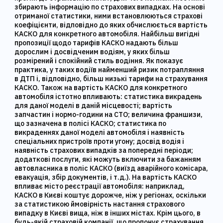
збирають інформацію по страхових випадках. На основі
отриманої статистики, ними встановлюються страхові
коефіцієнти, відповідно до яких обчислюється вартість
КАСКО для конкретного автомобіля. Найбільш вигідні
пропозиції щодо тарифів КАСКО надають більш
дорослим і досвідченим водіям, у яких більш
розмірений і спокійний стиль водіння. Як показує
практика, у таких водіїв найменший ризик потрапляння
в ДТП і, відповідно, більш низькі тарифи на страхування
КАСКО. Також на вартість КАСКО для конкретного
автомобіля істотно впливають: статистика викрадень
для даної моделі в даній місцевості; вартість
запчастин і нормо-години на СТО; величина франшизи,
що зазначена в полісі КАСКО; статистика по
викраденнях даної моделі автомобіля і наявність
спеціальних пристроїв проти угону; досвід водія і
наявність страхових випадків за попередні періоди;
додаткові послуги, які можуть включити за бажанням
автовласника в поліс КАСКО (виїзд аварійного комісара,
евакуація, збір документів, і т.д.). На вартість КАСКО
впливає місто реєстрації автомобіля: наприклад,
КАСКО в Києві коштує дорожче, ніж у регіонах, оскільки
за статистикою ймовірність настання страхового
випадку в Києві вища, ніж в інших містах. Крім цього, в
будь-якій страховій компанії, що пропонує страхування