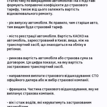
статистику по викраденню автомобілів і на її підставі
формують поправочні коефіцієнти до страхового
тарифу, також від цього залежить вартість
відновлювального ремонту.
- рік випуску автомобіля. Як правило, чим старіше авто,
тим вищим буде страховий тариф.
- місто реєстрації автомобіля. Вартість КАСКО на
автомобіль, зареєстрований в Києві, вища, ніж на
транспортний засіб, що знаходиться на обліку в
регіонах.
- ринкова вартість автомобіля або страхова сума за
договором. Ця цифра показує, на яку вартість
застраховано транспортний засіб.
- направлення виплати страхового відшкодування: СТО
офіційного дилера або ж вибір страхової компанії.
- франшиза. Частина страхового відшкодування, яку не
виплачує страхова компанія.
- вік і стаж водіїв, які керуватимуть застрахованим
автомобілем.