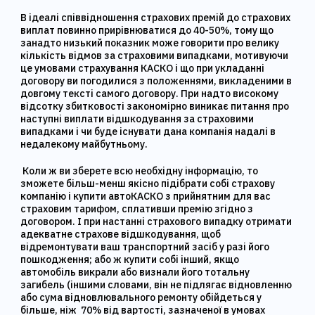
В ідеалі співвідношення страхових премій до страхових
виплат повинно прирівнюватися до 40-50%, тому що
занадто низький показник може говорити про велику
кількість відмов за страховими випадками, мотивуючи
це умовами страхування КАСКО і що при укладанні
договору ви погодилися з положеннями, викладеними в
довгому тексті самого договору. При надто високому
відсотку збитковості закономірно виникає питання про
наступні виплати відшкодування за страховими
випадками і чи буде існувати дана компанія надалі в
недалекому майбутньому.
Коли ж ви зберете всю необхідну інформацію, то
зможете більш-менш якісно підібрати собі страхову
компанію і купити автоКАСКО з прийнятним для вас
страховим тарифом, сплативши премію згідно з
договором. І при настанні страхового випадку отримати
адекватне страхове відшкодування, щоб
відремонтувати ваш транспортний засіб у разі його
пошкодження; або ж купити собі інший, якщо
автомобіль викрали або визнали його тотальну
загибель (іншими словами, він не підлягає відновленню
або сума відновлювального ремонту обійдеться у
більше, ніж 70% від вартості, зазначеної в умовах