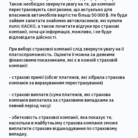
Також необхідно звернути увагу на те, де компанії
перестраховують свої ризики, що актуально для
власників автомобілів вартістю більш 50 000 $. Не буде
зайвим запитати знайомих автовласників, які купили
поліс КАСКО, а також почитати відгуки про страхові
компанії, хоча ця інформація, можливо, і не буде
відповідати дійсності.
При виборі страхової компанії слід звернути увагу на її
платоспроможність. Оцінити її можна за деякими
фінансовими показниками, які є в кожній страховій
компанії:
- страхові премії (обсяг платежів, які зібрала страхова
компанія за вирахуванням перестрахування)
- страхові виплати (сума платежів, які страхова
компанія виплатила за страховими випадками за
певний період часу)
- збитковість страхової компанії, яка показує те,
наскільки в майбутньому страхова компанія зможе
виплатити страхове відшкодування по страховому
випадку.