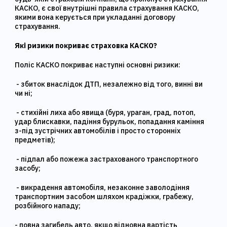
КАСКО, є свої внутрішні правила страхування КАСКО,
якими вона керується при укладанні договору
страхування.
Які ризики покриває страховка КАСКО?
Поліс КАСКО покриває наступні основні ризики:
- збиток внаслідок ДТП, незалежно від того, винні ви
чи ні;
- стихійні лиха або явища (буря, ураган, град, потоп,
удар блискавки, падіння бурульок, попадання каміння
з-під зустрічних автомобілів і просто сторонніх
предметів);
- підпал або пожежа застрахованого транспортного
засобу;
- викрадення автомобіля, незаконне заволодіння
транспортним засобом шляхом крадіжки, грабежу,
розбійного нападу;
- повна загибель авто, якщо відновна вартість