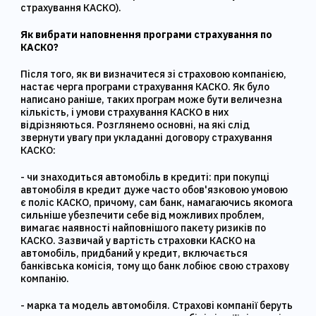
страхування КАСКО).
Як вибрати наповнення програми страхування по
КАСКО?
Після того, як ви визначитеся зі страховою компанією,
настає черга програми страхування КАСКО. Як було
написано раніше, таких програм може бути величезна
кількість, і умови страхування КАСКО в них
відрізняються. Розглянемо основні, на які слід
звернути увагу при укладанні договору страхування
КАСКО:
- чи знаходиться автомобіль в кредиті: при покупці
автомобіля в кредит дуже часто обов'язковою умовою
є поліс КАСКО, причому, сам банк, намагаючись якомога
сильніше убезпечити себе від можливих проблем,
вимагає наявності найповнішого пакету ризиків по
КАСКО. Зазвичай у вартість страховки КАСКО на
автомобіль, придбаний у кредит, включається
банківська комісія, тому що банк лобіює свою страхову
компанію.
- марка та модель автомобіля. Страхові компанії беруть