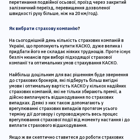
перетинання подвійної осьової, проїзд через закритий
залізничний переїзд, перевищення дозволеної
швидкості руху більше, ніж на 20 км/год).
Як вибрати страхову компанію
?
На сьогоднішній день кількість страхових компаній в
Україні, що пропонують купити КАСКО, дуже велика і
придбати його не складає ніяких труднощів. Проте існує
безліч нюансів при виборі підходящої страхової
компанії та оптимальних умов страхування КАСКО.
Найбільш доцільним для вас рішенням буде звернення
до страхових брокерів, які підберуть більш вигідні
умови і оптимальну вартість КАСКО у кількох надійних
страхових компаній, які не тільки збирають премії, а
дійсно виплачують відшкодування по страхових
випадках. Деякі з них також допомагають у
врегулюванні страхових випадків протягом усього
терміну дії договору і супроводжують весь процес
врегулювання страхової події від моменту настання і до
виплати страхового відшкодування.
Якщо ж ви скептично ставитеся до роботи страхових