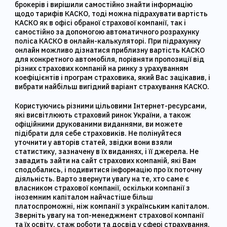
брокерів і вирішили самостійно знайти інформацію
щодо тарифів КАСКО, тоді можна підрахувати вартість
КАСКО як в офісі обраної страхової компанії, так і
самостійно за допомогою автоматичного розрахунку
поліса КАСКО в онлайн-калькуляторі. При підрахунку
онлайн можливо дізнатися приблизну вартість КАСКО
для конкретного автомобіля, порівняти пропозиції від
різних страхових компаній на ринку з урахуванням
коефіцієнтів і програм страховика, який Вас зацікавив, і
вибрати найбільш вигідний варіант страхування КАСКО.
Користуючись різними цільовими Інтернет-ресурсами,
які висвітлюють страховий ринок України, а також
офіційними друкованими виданнями, ви можете
підібрати для себе страховиків. Не полінуйтеся
уточнити у авторів статей, звідки вони взяли
статистику, зазначену в їх виданнях, і її джерела. Не
завадить зайти на сайт страхових компаній, які Вам
сподобались, і подивитися інформацію про їх поточну
діяльність. Варто звернути увагу на те, хто саме є
власником страхової компанії, оскільки компанії з
іноземним капіталом найчастіше більш
платоспроможні, ніж компанії з українським капіталом.
Зверніть увагу на топ-менеджмент страхової компанії
та їх освіту, стаж роботи та досвід у сфері страхування.