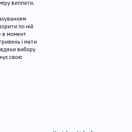
зміру виплати.
рахуванням
ворити по ній
е в момент
 гривень і мати
авдяки вибору
інує свою