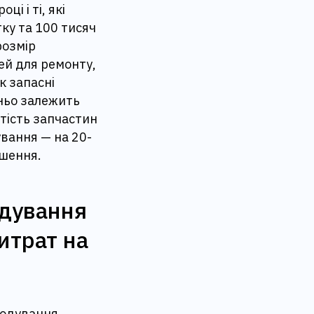
і і ті, які
ку та 100 тисяч
розмір
шей для ремонту,
к запасні
дньо залежить
ртість запчастин
ування — на 20-
ьшення.
одування
итрат на
кодування