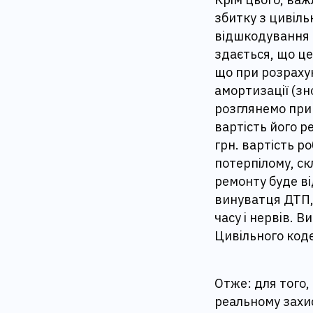
збитку з цивіль
відшкодування м
здається, що це
що при розрахун
амортизації (зн
розглянемо прик
вартість його р
грн. вартість р
потерпілому, ск
ремонту буде ві
винуватця ДТП, 
часу і нервів. 
Цивільного коде
Отже: для того,
реальному захис