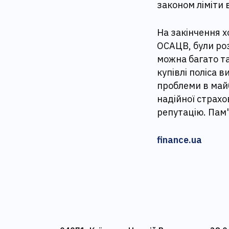
законом ліміти 
На закінчення х
ОСАЦВ, були розг
можна багато т
купівлі поліса 
проблеми в май
надійної страхо
репутацію. Пам'
finance.ua