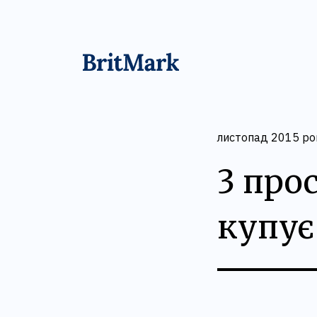
листопад 2015 ро
3 про
купує