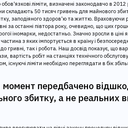
бов'язкові ліміти, визначені законодавчо в 2012 роц
ни складають 50 тисяч гривень для майнового збит
итку, заподіяного здоров'ю та життю. Враховуючи 
вні за останні півтора року, очевидно, що цих гро
рогої іномарки, недостатньо. Значно зросли в ціні я
 частина з яких імпортується в країну і безпосере
 до гривні, так і робота. Наш досвід показує, що ва
ази, вартість робіт на станціях технічного обслугов
м, існуючі ліміти необхідно переглядати в бік збіл
 момент передбачено відшк
ьного збитку, а не реальних в
жливо врегулювати на рівні закону процедуру відш