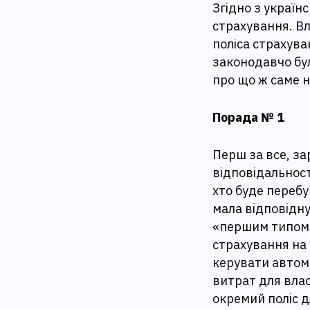
Згідно з украї
страхування. Вл
поліса страхува
законодавчо бул
про що ж саме н
Порада № 1
Перш за все, за
відповідальност
хто буде перебу
мала відповідну
«першим типом»
страхування на 
керувати автомо
витрат для влас
окремий поліс д