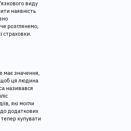
'язкового виду
чити наявність
вно
жче розглянемо,
ї страховки.
е має значення,
, щоб ця людина
іса називався
ліс
іїв, які могли
е до додаткових
ь тепер купувати