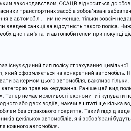
нським законодавством, ОСАЦВ відноситься до обов
асники транспортних засобів зобов'язані забезпе
ння в автомобілі. Тим не менше, тільки зовсім неда
и введені санкції за відсутність такого поліса. Ни
еобхідно пам'ятати автолюбителем при покупці ціє
раз існує єдиний тип полісу страхування цивільної
і, який оформляється на конкретний автомобіль. Н
вати за кермом цього автомобіля, важливо тільки
 категорію прав на керування. Раніше цей вид пол
. Тепер немає можливості економити і купувати по
одного або двох водіїв, маючи в штаті ще кілька вод
білем без страхового покриття. Такий підхід вед
ників декількох автомобілів, які зобов'язані будут
ля кожного автомобіля.