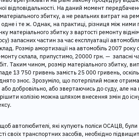
ної відповідальності. На даний момент передбачен
атеріального збитку, а не реальних витрат на рем
 одне і те ж. Однак, на практиці, різниця між ними 
ку матеріального збитку з вартості ремонту відні
осу) запасних частин за час експлуатації автомобіл
лад. Розмір амортизації на автомобіль 2007 року
емонту склала, припустимо, 20000 грн. — запасні ч
обіт. Таким чином, розмір матеріального збитку, ви
ладе 13 750 гривень замість 25 000 гривень, оскіль
днято знос. Зрозуміло, що потерпілий може отрима
або добровільно, або звертаючись до суду, але на 
Вирішити колізію можна шляхом внесення змін до іс
ксу.
 щоб автолюбителі, які купують поліси ОСАЦВ, були
ті своїх транспортних засобів, необхідно підвищи