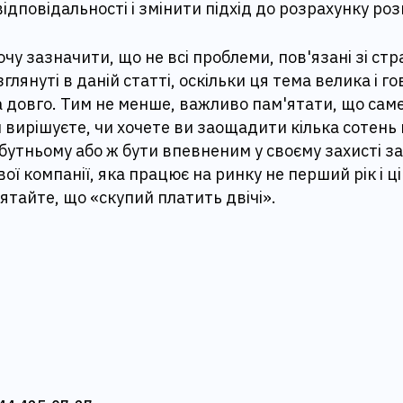
відповідальності і змінити підхід до розрахунку ро
очу зазначити, що не всі проблеми, пов'язані зі ст
лянуті в даній статті, оскільки ця тема велика і го
а довго. Тим не менше, важливо пам'ятати, що сам
ви вирішуєте, чи хочете ви заощадити кілька сотень
бутньому або ж бути впевненим у своєму захисті з
вої компанії, яка працює на ринку не перший рік і ц
ятайте, що «скупий платить двічі».