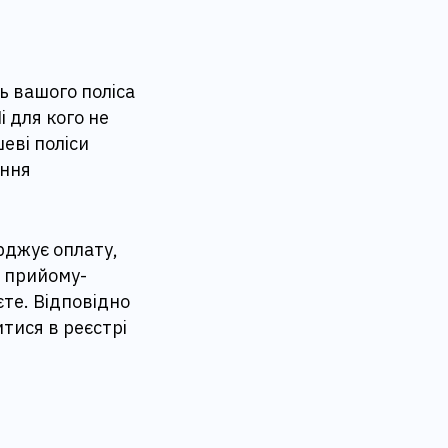
ь вашого поліса
 для кого не
еві поліси
ення
рджує оплату,
м прийому-
єте. Відповідно
итися в реєстрі