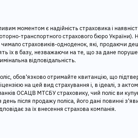
ивим моментом є надійність страховика і наявніст
оторно-транспортного страхового бюро України). Ні
є чимало страховиків-одноденок, які, продаючи деш
ть їх в базу, незважаючи на те, що за дане поруш
имінальна відповідальність.
оліс, обов'язково отримайте квитанцію, що підтве
іцензією на цей вид страхування і, в ідеалі, з акто
бланків ОСАЦВ МТСБУ страховику, чий поліс ви купу
з день після продажу поліса, його дані повинні з'яв
дповідає за їх внесення страхова компанія.