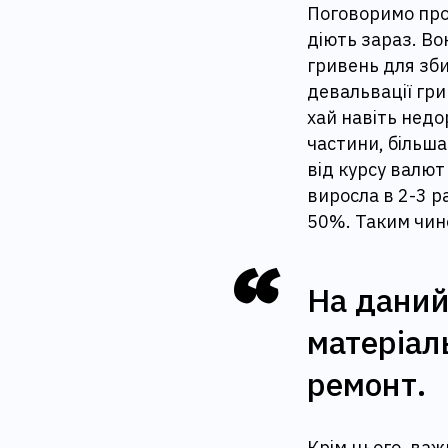
Поговоримо про о
діють зараз. Во
гривень для зб
девальвації гри
хай навіть недо
частини, більша
від курсу валют
виросла в 2-3 р
50%. Таким чино
На даний
матеріал
ремонт.
Крім цього, ва